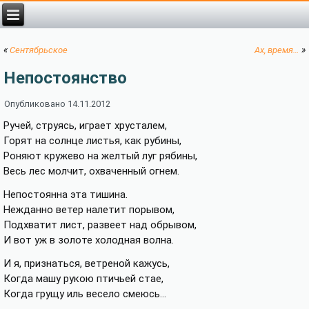
«
»
Сентябрьское
Ах, время…
Непостоянство
Опубликовано
14.11.2012
Ручей, струясь, играет хрусталем,
Горят на солнце листья, как рубины,
Роняют кружево на желтый луг рябины,
Весь лес молчит, охваченный огнем.
Непостоянна эта тишина.
Нежданно ветер налетит порывом,
Подхватит лист, развеет над обрывом,
И вот уж в золоте холодная волна.
И я, признаться, ветреной кажусь,
Когда машу рукою птичьей стае,
Когда грущу иль весело смеюсь…