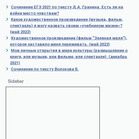
Сочинение ЕГЭ 2021 по тексту Д.А. Гранина. Есть ли на
войне место чувствам?
Какое художественное произведение (музыка, фильм,
спектакль) я могу назвать своим «учебником жизни»?
(май 2022)
Художественное произведение (фильм “Зеленая миля”),
которое заставило меня переживать. (май 2022)
Мои личные открытия в мире культуры (размышление о
книге, или музыке, или фильме, или спектакле). (декабрь
2021)
Сочинение по тексту Волохова Б.
Sidebar