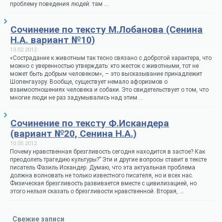
проблему поведения людей: там …
Сочинение по тексту М.Лобанова (Сенина
Н.А. вариант №10)
13.02.2012
«Сострадание к животным так тесно связано с добротой характера, что
можно с уверенностью утверждать: кто жесток с животными, тот не
может быть добрым человеком», – это высказывание принадлежит
Шопенгауэру. Вообще, существует немало афоризмов о
взаимоотношениях человека и собаки. Это свидетельствует о том, что
многие люди не раз задумывались над этим …
Сочинение по тексту Ф.Искандера
(вариант №20, Сенина Н.А.)
10.05.2012
Почему нравственная брезгливость сегодня находится в застое? Как
преодолеть трагедию культуры?” Эти и другие вопросы ставит в тексте
писатель Фазиль Искандер. Думаю, что эта актуальная проблема
должна волновать не только известного писателя, но и всех нас.
Физическая брезгливость развивается вместе с цивилизацией, но
этого нельзя сказать о брезгливости нравственной. Вторая, …
Свежие записи