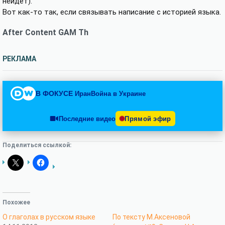
нейдет).
Вот как-то так, если связывать написание с историей языка.
After Content GAM Th
РЕКЛАМА
В ФОКУСЕ
Иран
Война в Украине
Последние видео
Прямой эфир
Поделиться ссылкой:
Похожее
О глаголах в русском языке
По тексту М.Аксеновой