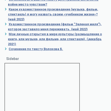
войне место чувствам?
Какое художественное произведение (музыка, фильм,
спектакль) я могу назвать своим «учебником жизни»?
(май 2022)
Художественное произведение (фильм “Зеленая миля”),
которое заставило меня переживать. (май 2022)
Мои личные открытия в мире культуры (размышление о
книге, или музыке, или фильме, или спектакле). (декабрь
2021)
Сочинение по тексту Волохова Б.
Sidebar