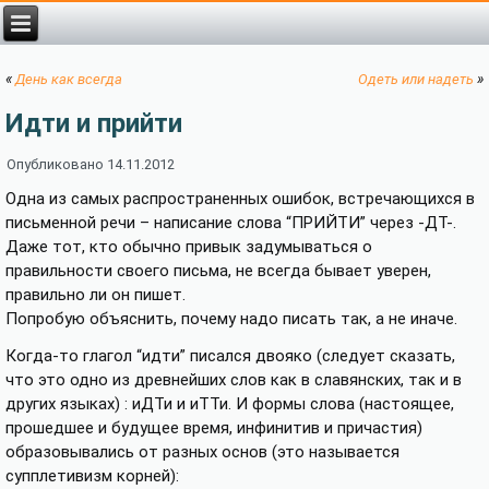
«
»
День как всегда
Одеть или надеть
Идти и прийти
Опубликовано
14.11.2012
Одна из самых распространенных ошибок, встречающихся в
письменной речи – написание слова “ПРИЙТИ” через -ДТ-.
Даже тот, кто обычно привык задумываться о
правильности своего письма, не всегда бывает уверен,
правильно ли он пишет.
Попробую объяснить, почему надо писать так, а не иначе.
Когда-то глагол “идти” писался двояко (следует сказать,
что это одно из древнейших слов как в славянских, так и в
других языках) : иДТи и иТТи. И формы слова (настоящее,
прошедшее и будущее время, инфинитив и причастия)
образовывались от разных основ (это называется
супплетивизм корней):