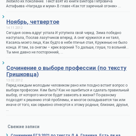
любило их поколение. Текст взят из книги Виктора Петровича
Астафьева «Награда и муки».В главе «Как тот заречный огонек» …
Ноябрь, четвертое
14.11.2012
Сегодня осень вдруг устала И уступила свой черед. Зима победно
наступала, Послав лазутчиков вперед. А снег кружился и не таял,
Касаясь моего лица, Как будто в небе птичья стая, Круженью не было
конца. И там, за снегом – крик вороний То дальше, глуше, то вольней…
Ты мне давно не посторонний, …
Сочинение о выборе профессии (по тексту
Гришковца)
13.02.2012
Перед каждым молодым человеком рано или поздно встает вопрос о
выборе профессии. Кем быть? Как не ошибиться и сделать правильный
выбор, от которого многое будет зависеть в жизни? По-разному
подходят к решению этой проблемы, и многое складывается так или
иначе от того, как серьезно отнесутся к этому родные, близкие, друзья,
…
Свежие записи
Сочинение ЕГЭ 2021 по тексту Д.А. Гранина. Есть ли на