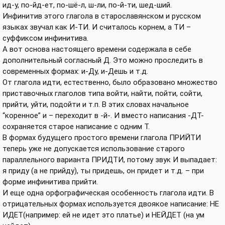
ид-у, по-йд-ет, по-шё-л, ш-ли, по-й-ти, шед-ший.
Инфинитив этого глагола в старославянском и русском
языках звучал как И-ТИ. И считалось корнем, а ТИ –
суффиксом инфинитива.
А вот основа настоящего времени содержала в себе
дополнительный согласный Д. Это можно проследить в
современных формах: и-Ду, и-Дешь и т.д.
От глагола идти, естественно, было образовано множество
приставочных глаголов типа войти, найти, пойти, сойти,
прийти, уйти, подойти и т.п. В этих словах начальное
“коренное” и – переходит в -й-. И вместо написания -ДТ-
сохраняется старое написание с одним Т.
В формах будущего простого времени глагола ПРИЙТИ
теперь уже не допускается использование старого
параллельного варианта ПРИДТИ, потому звук И выпадает:
я приду (а не прийду), ты придешь, он придет и т.д. – при
форме инфинитива прийти.
И еще одна орфографическая особенность глагола идти. В
отрицательных формах используется двоякое написание: НЕ
ИДЕТ(например: ей не идет это платье) и НЕЙДЕТ (на ум