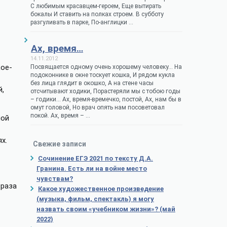
С любимым красавцем-героем, Еще вытирать
бокалы И ставить на полках строем. В субботу
разгуливать в парке, По-англицки …
Ах, время…
14.11.2012
кое-
Посвящается одному очень хорошему человеку… На
подоконнике в окне тоскует кошка, И рядом кукла
без лица глядит в окошко, А на стене часы
й,
отсчитывают ходики, Порастеряли мы с тобою годы
– годики… Ах, время-времечко, постой, Ах, нам бы в
омут головой, Но врач опять нам посоветовал
покой. Ах, время – …
ной
х.
Свежие записи
Сочинение ЕГЭ 2021 по тексту Д.А.
Гранина. Есть ли на войне место
чувствам?
 раза
Какое художественное произведение
(музыка, фильм, спектакль) я могу
назвать своим «учебником жизни»? (май
2022)