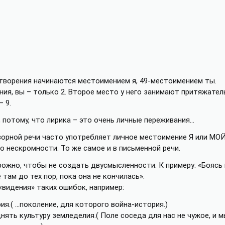
отворения начинаются местоимением я, 49-местоимением ты.
ния, вы – только 2. Второе место у него занимают притяжате
 9.
 потому, что лирика – это очень личные переживания…
оворной речи часто употребляет личное местоимение Я или МОЙ
о нескромности. То же самое и в письменной речи.
жно, чтобы не создать двусмысленности. К примеру: «Боясь 
там до тех пор, пока она не кончилась».
«видения» таких ошибок, например:
я.( …поколение, для которого война-история.)
нять культуру земледелия.( Поле соседа для нас не чужое, и 