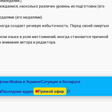
земледелия.)
еждаемся, насколько различен уровень их подготовки (его
едалями (его медалями).
иногда создает речевую избыточность: Перед своей смертью
ском языке в роли местоимений, иногда становится причиной
 внимания автора и редактора.
фликт
Война в Украине
Ситуация в Беларуси
Последние аудио
Прямой эфир