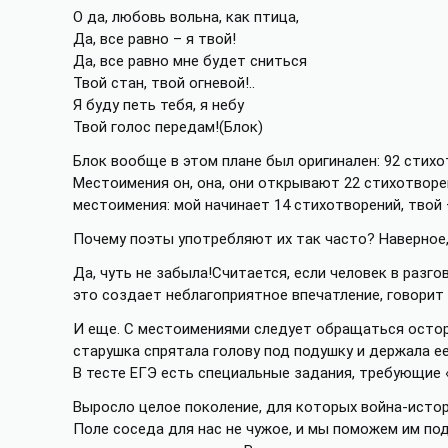
О да, любовь вольна, как птица,
Да, все равно – я твой!
Да, все равно мне будет сниться
Твой стан, твой огневой!..
Я буду петь тебя, я небу
Твой голос передам!(Блок)
Блок вообще в этом плане был оригинален: 92 стих
Местоимения он, она, они открывают 22 стихотворе
местоимения: мой начинает 14 стихотворений, твой –
Почему поэты употребляют их так часто? Наверное,
Да, чуть не забыла!Считается, если человек в разг
это создает неблагоприятное впечатление, говорит 
И еще. С местоимениями следует обращаться осторо
старушка спрятала голову под подушку и держала ее 
В тесте ЕГЭ есть специальные задания, требующие 
Выросло целое поколение, для которых война-истори
Поле соседа для нас не чужое, и мы поможем им под