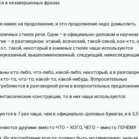
ся в незавершенных фразах.
я намек на продолжение, и это продолжение надо домыслить.
личных стилях речи. Одни – в официально-деловом и научном:
угие – в разговорном: этакий, всяческий, такой-сякой, кое-кто, 
этот, такой, некоторый в книжных стилях чаще используются
ышеуказанный, вышепоименованный, следующий, нижеследующи
ны кто-либо, что-либо, какой-либо, некоторый, а в разговор
кто-то, что-то, какой-то, какой-нибудь. Вопросительные
отребляются в разговорной речи в вопросительных предложения
нтаксические конструкции, то в них чаще используются
ются в 7 раз чаще, чем в официально-деловых бумагах, и в 3,5
еняются другими: вместо ЧТО – КОГО, ЧЕГО – вместо ПОЧЕМУ.
 Их употребление всегда должно быть мотивировано, нельзя