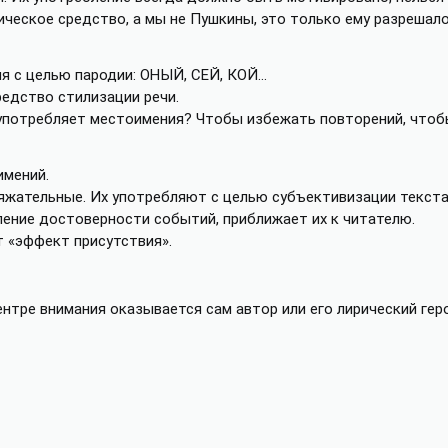
ическое средство, а мы не Пушкины, это только ему разрешал
я с целью пародии: ОНЫЙ, СЕЙ, КОЙ…
едство стилизации речи.
ь употребляет местоимения? Чтобы избежать повторений, что
имений.
тяжательные. Их употребляют с целью субъективизации текста
ление достоверности событий, приближает их к читателю.
 «эффект присутствия».
нтре внимания оказывается сам автор или его лирический геро