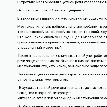
В-третьих, местоимения в устной речи употребляют
Он, я смотрю…того! А вы это…уверены?
В таких высказываниях с местоимениями содержитс
Местоимения очень избирательно употребляют в раз
таков, таковой, какой, иной, некто, нечто, некий; др
что, кое-какой, сколько-нибудь и др. Вместо слов 
прилагательные и причастия данный, указанный, в
определенный, известный.
Также в произведениях книжных стилей употребитель
речи чаще используются близкие к ним по значению 
местоимения кто, что, какой, чей, сколько чаще уп
Поскольку для книжной речи характерны сложные си
относительные местоимения.
. В художественной речи они господствуют: использу
чаще, чем в научной литературе.
Интересно, что в живой речи одни местоимения зам
Особый интерес вызывают устаревшие местоимения.