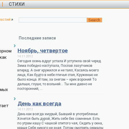
СТИХИ
»
частий
Последние записи
Ноябрь, четвертое
ворном
14.11.2012
как
Сегодня осень вдруг устала И уступила свой черед.
Зима победно наступала, Послав лазутчиков
вперед. А снег кружился и не таял, Касаясь моего
лица, Как будто в небе птичья стая, Круженью не
было конца. И там, за снегом – крик вороний То
дальше, глуше, то вольней… Ты мне давно не
посторонний, …
емых
День как всегда
гает
14.11.2012
День как всегда хмурый, Бывший в употребленье.
Хочется быть дурой, Жить себе без сомненья. Есть
по утрам кашу С чашкой спитого чая, Сидеть у окна,
краше Себя никого не зная. Потом смотреть сериалы