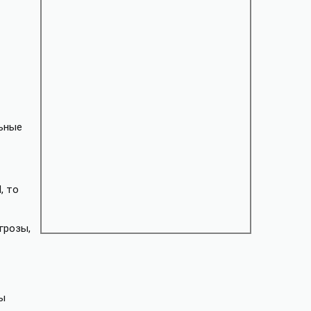
льные
, то
грозы,
мы