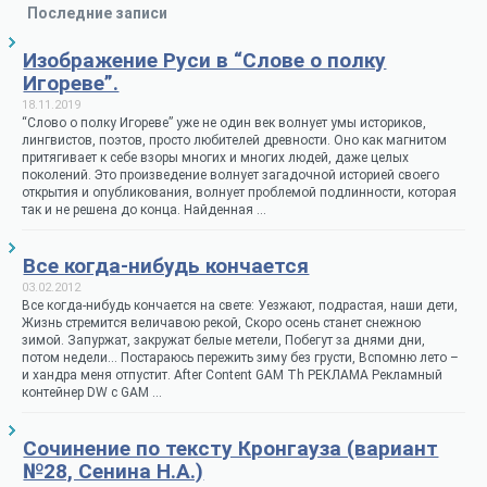
Последние записи
Изображение Руси в “Слове о полку
Игореве”.
18.11.2019
“Слово о полку Игореве” уже не один век волнует умы историков,
лингвистов, поэтов, просто любителей древности. Оно как магнитом
притягивает к себе взоры многих и многих людей, даже целых
поколений. Это произведение волнует загадочной историей своего
открытия и опубликования, волнует проблемой подлинности, которая
так и не решена до конца. Найденная …
Все когда-нибудь кончается
03.02.2012
Все когда-нибудь кончается на свете: Уезжают, подрастая, наши дети,
Жизнь стремится величавою рекой, Скоро осень станет снежною
зимой. Запуржат, закружат белые метели, Побегут за днями дни,
потом недели… Постараюсь пережить зиму без грусти, Вспомню лето –
и хандра меня отпустит. After Content GAM Th РЕКЛАМА Рекламный
контейнер DW с GAM …
Сочинение по тексту Кронгауза (вариант
№28, Сенина Н.А.)