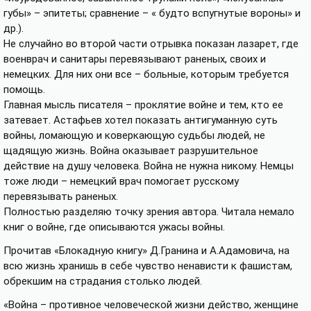
губы» – эпитеты; сравнение – « будто вспугнутые вороны» и
др.).
Не случайно во второй части отрывка показан лазарет, где
военврач и санитары перевязывают раненых, своих и
немецких. Для них они все – больные, которым требуется
помощь.
Главная мысль писателя – проклятие войне и тем, кто ее
затевает. Астафьев хотел показать антигуманную суть
войны, ломающую и коверкающую судьбы людей, не
щадящую жизнь. Война оказывает разрушительное
действие на душу человека. Война не нужна никому. Немцы
тоже люди – немецкий врач помогает русскому
перевязывать раненых.
Полностью разделяю точку зрения автора. Читала немало
книг о войне, где описываются ужасы войны.
Прочитав «Блокадную книгу» Д.Гранина и А.Адамовича, на
всю жизнь хранишь в себе чувство ненависти к фашистам,
обрекшим на страдания столько людей.
«Война – противное человеческой жизни действо, женщине