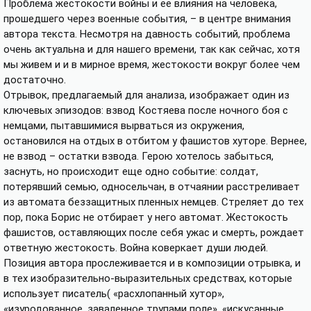
Проблема жестокости войны и ее влияния на человека,
прошедшего через военные события, – в центре внимания
автора текста. Несмотря на давность событий, проблема
очень актуальна и для нашего времени, так как сейчас, хотя
мы живем и и в мирное время, жестокости вокруг более чем
достаточно.
Отрывок, предлагаемый для анализа, изображает один из
ключевых эпизодов: взвод Костяева после ночного боя с
немцами, пытавшимися вырваться из окружения,
остановился на отдых в отбитом у фашистов хуторе. Вернее,
не взвод – остатки взвода. Герою хотелось забыться,
заснуть, но происходит еще одно событие: солдат,
потерявший семью, односельчан, в отчаянии расстреливает
из автомата беззащитных пленных немцев. Стреляет до тех
пор, пока Борис не отбирает у него автомат. Жестокость
фашистов, оставляющих после себя ужас и смерть, рождает
ответную жестокость. Война коверкает души людей.
Позиция автора прослеживается и в композиции отрывка, и
в тех изобразительно-выразительных средствах, которые
использует писатель( «расхлопанный хутор»,
«изуродованное, заваленное трупами поле», «искусанные