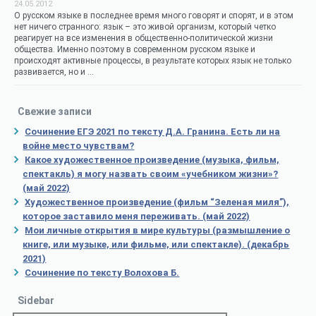
24.05.2012
О русском языке в последнее время много говорят и спорят, и в этом
нет ничего странного: язык – это живой организм, который четко
реагирует на все изменения в общественно-политической жизни
общества. Именно поэтому в современном русском языке и
происходят активные процессы, в результате которых язык не только
развивается, но и …
Свежие записи
Сочинение ЕГЭ 2021 по тексту Д.А. Гранина. Есть ли на
войне место чувствам?
Какое художественное произведение (музыка, фильм,
спектакль) я могу назвать своим «учебником жизни»?
(май 2022)
Художественное произведение (фильм “Зеленая миля”),
которое заставило меня переживать. (май 2022)
Мои личные открытия в мире культуры (размышление о
книге, или музыке, или фильме, или спектакле). (декабрь
2021)
Сочинение по тексту Волохова Б.
Sidebar