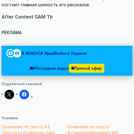
состоит главная ценность его рассказов.
After Content GAM Th
РЕКЛАМА
В ФОКУСЕ
Иран
Война в Украине
Последние видео
Прямой эфир
Поделиться ссылкой:
Похожее
Сочинение по тексту А.Е.
Сочинение по тексту
Толстого («В мирные годы
Ф.Соколовой(вариант №5,