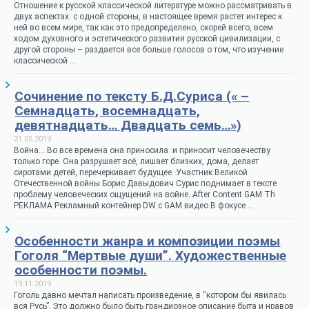
Отношение к русской классической литературе можно рассматривать в
двух аспектах: с одной стороны, в настоящее время растет интерес к
ней во всем мире, так как это предопределено, скорей всего, всем
ходом духовного и эстетического развития русской цивилизации, с
другой стороны – раздается все больше голосов о том, что изучение
классической …
Сочинение по тексту Б.Д.Суриса (« –
Семнадцать, восемнадцать,
девятнадцать… Двадцать семь…»)
21.05.2019
Война… Во все времена она приносила и приносит человечеству
только горе. Она разрушает всё, лишает близких, дома, делает
сиротами детей, перечеркивает будущее. Участник Великой
Отечественной войны Борис Давыдович Сурис поднимает в тексте
проблему человеческих ощущений на войне. After Content GAM Th
РЕКЛАМА Рекламный контейнер DW с GAM видео В фокусе …
Особенности жанра и композиции поэмы
Гоголя “Мертвые души”. Художественные
особенности поэмы.
19.11.2019
Гоголь давно мечтал написать произведение, в “котором бы явилась
вся Русь”. Это должно было быть грандиозное описание быта и нравов