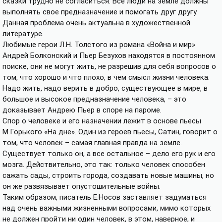
сказки трудно не согласиться. Все люди на земле должны
выполнять свое предназначение и помогать друг другу.
Данная проблема очень актуальна в художественной
литературе.
Любимые герои Л.Н. Толстого из романа «Война и мир»
Андрей Болконский и Пьер Безухов находятся в постоянном
поиске, они не могут жить, не разрешив для себя вопросов о
том, что хорошо и что плохо, в чем смысл жизни человека.
Надо жить, надо верить в добро, существующее в мире, в
большое и высокое предназначение человека, – это
доказывает Андрею Пьер в споре на пароме.
Спор о человеке и его назначении лежит в основе пьесы
М.Горького «На дне». Один из героев пьесы, Сатин, говорит о
том, что человек – самая главная правда на земле.
Существует только он, а все остальное – дело его рук и его
мозга. Действительно, это так: только человек способен
сажать сады, строить города, создавать новые машины, но
он же развязывает опустошительные войны.
Таким образом, писатель Е.Носов заставляет задуматься
над очень важными жизненными вопросами, мимо которых
не должен пройти ни один человек, в этом, наверное, и