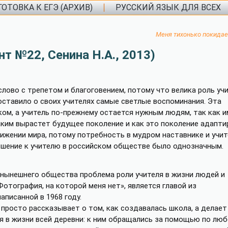
ОТОВКА К ЕГЭ (АРХИВ)
РУССКИЙ ЯЗЫК ДЛЯ ВСЕХ
Меня тихонько покидае
нт №22, Сенина Н.А., 2013)
лово с трепетом и благоговением, потому что велика роль учи
ставило о своих учителях самые светлые воспоминания. Эта
ком, а учитель по-прежнему остается нужным людям, так как 
каким вырастет будущее поколение и как это поколение адапти
тижении мира, потому потребность в мудром наставнике и учи
ношение к учителю в российском обществе было однозначным.
 нынешнего общества проблема роли учителя в жизни людей и
Фотография, на которой меня нет», является главой из
писанной в 1968 году.
 просто рассказывает о том, как создавалась школа, а делает
ля в жизни всей деревни: к ним обращались за помощью по лю