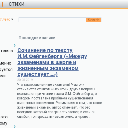
СТИХИ
»
т лето
Последние записи
Сочинение по тексту
теля в
И.М.Фейгенберга («Между
экзаменами в школе и
именно
жизненным экзаменом
руется
существует…»)
теле
20.05.2019
Что такое жизненные экзамены? Чем они
отличаются от школьных? Эти и другие вопросы
возникают при чтении текста И.М. Фейгенберга, в
котором поставлена проблема существования
жизненных экзаменов. Размышляя о том, что такое
жизненный экзамен, автор отмечает, что это
поступок, который совершает человек, и если он
 это
ошибся, то пересдать невозможно, а нужно …
бому