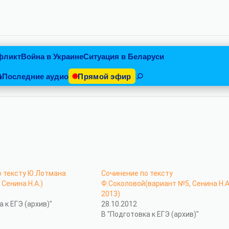
фликт
Война в Украине
Ситуация в Беларуси
Последние аудио
Прямой эфир
о тексту Ю.Лотмана
Сочинение по тексту
 Сенина Н.А.)
Ф.Соколовой(вариант №5, Сенина Н.А.
2013)
а к ЕГЭ (архив)"
28.10.2012
В "Подготовка к ЕГЭ (архив)"