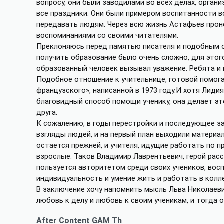
вопросу, они были заводилами во всех делах, орган
все праздники. Они были примером воспитанности во 
передавать людям. Через всю жизнь Астафьев проне
воспоминаниями со своими читателями.
Преклоняюсь перед памятью писателя и подобным от
получить образование было очень сложно, для этог
образованный человек вызывал уважение. Ребята и 
Подобное отношение к учительнице, готовой помога
французского», написанной в 1973 году.И хотя Лиди
благовидный способ помощи ученику, она делает это
друга.
К сожалению, в годы перестройки и последующее за
взгляды людей, и на первый план выходили материал
остается прежней, и учителя, идущие работать по п
взрослые. Таков Владимир Лаврентьевич, герой расс
пользуется авторитетом среди своих учеников, вос
индивидуальность и умение жить и работать в колл
В заключение хочу напомнить мысль Льва Николаеви
любовь к делу и любовь к своим ученикам, и тогда о
After Content GAM Th