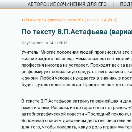
АВТОРСКИЕ СОЧИНЕНИЯ ДЛЯ ЕГЭ
ПОДГ
«
По тексту Г.Андреева(вариант №10, Сенина Н.А.,2013)
По тексту В.П.Астафьева (вариа
Опубликовано
14.11.2012
Учитель! Многие поколения людей произносили это с
жизни каждого человека. Немало известных людей о
профессия никогда не устареет. Проходят век за ве
он формирует социальную среду, от него зависит, 
к жизни. Любой человек нуждается в знаниях, в пос
будет существовать всегда. Правда, не всегда от
В тексте В.П.Астафьева затронута важнейшая и для
памяти о нем. Рассказ, из которого взят отрывок, «
автобиографической повести «Последний поклон», на
Вспоминая о своем довоенном детстве, писатель не
для того, чтобы показать, какую роль играли учите