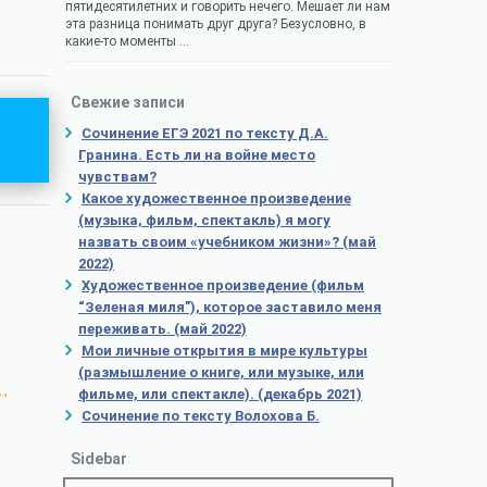
пятидесятилетних и говорить нечего. Мешает ли нам
эта разница понимать друг друга? Безусловно, в
какие-то моменты …
Свежие записи
Сочинение ЕГЭ 2021 по тексту Д.А.
Гранина. Есть ли на войне место
чувствам?
Какое художественное произведение
(музыка, фильм, спектакль) я могу
назвать своим «учебником жизни»? (май
2022)
Художественное произведение (фильм
“Зеленая миля”), которое заставило меня
переживать. (май 2022)
Мои личные открытия в мире культуры
(размышление о книге, или музыке, или
,
фильме, или спектакле). (декабрь 2021)
Сочинение по тексту Волохова Б.
Sidebar