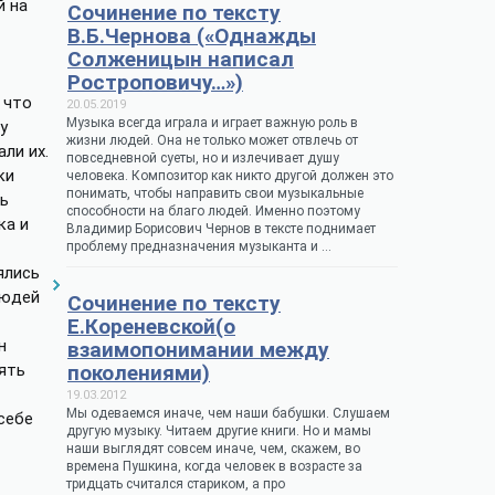
й на
Сочинение по тексту
В.Б.Чернова («Однажды
Солженицын написал
Ростроповичу…»)
 что
20.05.2019
Музыка всегда играла и играет важную роль в
у
жизни людей. Она не только может отвлечь от
ли их.
повседневной суеты, но и излечивает душу
ки
человека. Композитор как никто другой должен это
понимать, чтобы направить свои музыкальные
нь
способности на благо людей. Именно поэтому
ка и
Владимир Борисович Чернов в тексте поднимает
проблему предназначения музыканта и …
ялись
людей
Сочинение по тексту
Е.Кореневской(о
н
взаимопонимании между
ять
поколениями)
19.03.2012
Мы одеваемся иначе, чем наши бабушки. Слушаем
себе
другую музыку. Читаем другие книги. Но и мамы
наши выглядят совсем иначе, чем, скажем, во
времена Пушкина, когда человек в возрасте за
тридцать считался стариком, а про