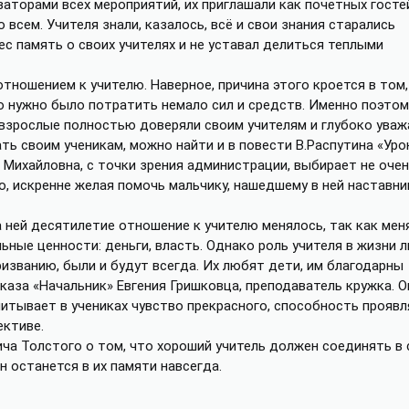
изаторами всех мероприятий, их приглашали как почетных госте
всем. Учителя знали, казалось, всё и свои знания старались
с память о своих учителях и не уставал делиться теплыми
ношением к учителю. Наверное, причина этого кроется в том,
о нужно было потратить немало сил и средств. Именно поэтом
взрослые полностью доверяли своим учителям и глубоко уважа
ть своим ученикам, можно найти и в повести В.Распутина «Уро
я Михайловна, с точки зрения администрации, выбирает не оче
, искренне желая помочь мальчику, нашедшему в ней наставни
 ней десятилетие отношение к учителю менялось, так как мен
ьные ценности: деньги, власть. Однако роль учителя в жизни 
ризванию, были и будут всегда. Их любят дети, им благодарны
каза «Начальник» Евгения Гришковца, преподаватель кружка. О
питывает в учениках чувство прекрасного, способность проявл
ективе.
ча Толстого о том, что хороший учитель должен соединять в 
н останется в их памяти навсегда.