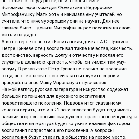
не только в государстве, но и в своей семье.
Вспомним героя комедии Фонвизина «Недоросль»
Митрофанушку. Мать хоть и нанимала ему учителей, но
считала, что ничему хорошему они не научат. Для нее
главное было – деньги. Митрофан вырос похожим на свою
мать и на дядю.
А вот в герое повести «Капитанская дочка» А.С. Пушкина
Петре Гриневе отец воспитывал такие качества, как честь,
достоинство, верность долгу и отечеству и послал его
служить в дальнюю крепость, чтобы он учился там уму-
разуму. В результате Петр Гринев не только не посрамил
отца, не отказался от своей клятвы служить верой и
правдой, но спас Машу Миронову от пугачевцев.
На мой взгляд, русская литература и искусство содержат
большой потенциал для духовного воспитания
подрастающего поколения. Подводя итог сказанному,
хочется верить, что и в 21 веке писатели будут поднимать
важные вопросы повышения духовно-нравственной культуры
общества и литература будет служить важным фактором
воспитания подрастающего поколения. А вопросы
воспитания будут ставить в обществе на первое место.