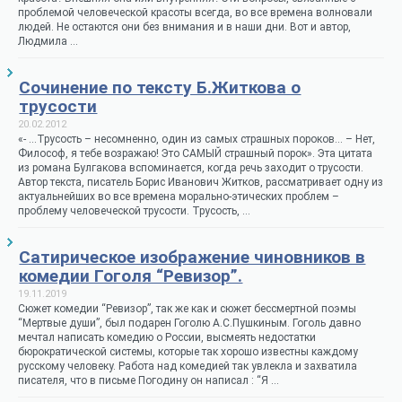
проблемой человеческой красоты всегда, во все времена волновали
людей. Не остаются они без внимания и в наши дни. Вот и автор,
Людмила …
Сочинение по тексту Б.Житкова о
трусости
20.02.2012
«- …Трусость – несомненно, один из самых страшных пороков… – Нет,
Философ, я тебе возражаю! Это САМЫЙ страшный порок». Эта цитата
из романа Булгакова вспоминается, когда речь заходит о трусости.
Автор текста, писатель Борис Иванович Житков, рассматривает одну из
актуальнейших во все времена морально-этических проблем –
проблему человеческой трусости. Трусость, …
Сатирическое изображение чиновников в
комедии Гоголя “Ревизор”.
19.11.2019
Сюжет комедии “Ревизор”, так же как и сюжет бессмертной поэмы
“Мертвые души”, был подарен Гоголю А.С.Пушкиным. Гоголь давно
мечтал написать комедию о России, высмеять недостатки
бюрократической системы, которые так хорошо известны каждому
русскому человеку. Работа над комедией так увлекла и захватила
писателя, что в письме Погодину он написал : “Я …